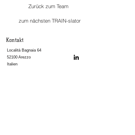
Zurück zum Team
zum nächsten TRAIN-slator
Kontakt
Località Bagnaia 64
52100 Arezzo
Italien
a.mariacci@train-slators.com
+39 347 4187671
Entdecken Sie die anderen Fachgebiete von
Alberto
Hier
​​Impressum