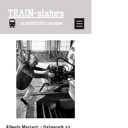
TRAIN-slators
Die BAHNTECHNIK-Spezialisten
Alberto Mariacci - Italienisch <>