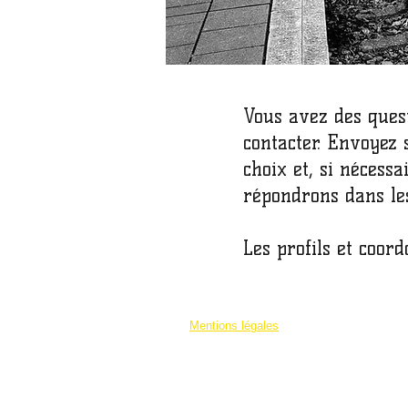
Vous avez des ques
contacter. Envoyez
choix et, si nécessa
répondrons dans les
Les profils et coo
​​Mentions légales
TRA
Loc
© 2023 par TRAIN-slators
.
5210