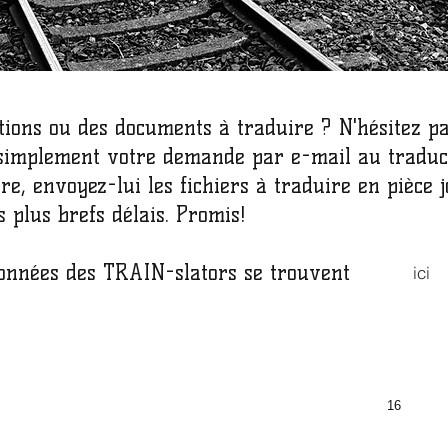
tions ou des documents à traduire ? N'hésitez p
 simplement votre demande par e-mail au traduc
ire, envoyez-lui les fichiers à traduire en pièce 
 plus brefs délais. Promis!
rdonnées des TRAIN-slators se trouvent
ici
IN-slators, Alberto Mariacci
Portable : +39 347 4187671
alité Bagnaia 64
E-mail : info@train-slators.com
0 Arezzo, Italie
N° de TVA : IT018629305
16