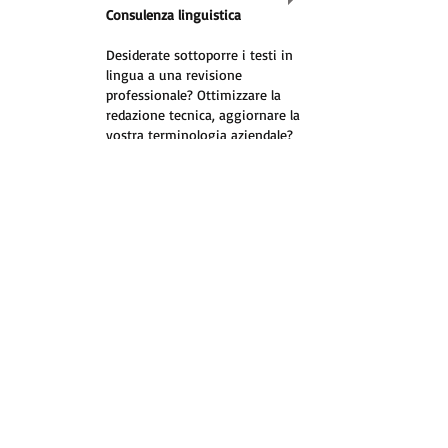
Consulenza linguistica
Desiderate sottoporre i testi in
lingua a una revisione
professionale? Ottimizzare la
redazione tecnica, aggiornare la
vostra terminologia aziendale?
Abbiamo diverse soluzioni da
proporvi. Contattateci subito.
Scoprite il nostro BLOG
​​Nota legali
TRAIN-slators, Alberto Mariacci
Località Bagnaia 64
52100 Arezzo
Cellulare:
+39 347 4187671
Mail: info@train-slators.com
Partita IVA: IT018629305
16