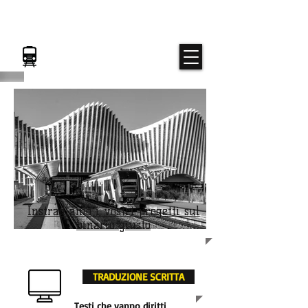
TRAIN-slators
Gli specialisti del FERROVIARIO
Instradiamo i vostri progetti sul
binario giusto
TRADUZIONE SCRITTA
Testi che vanno diritti