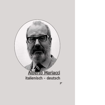
Alberto Mariacci
italienisch - deutsch