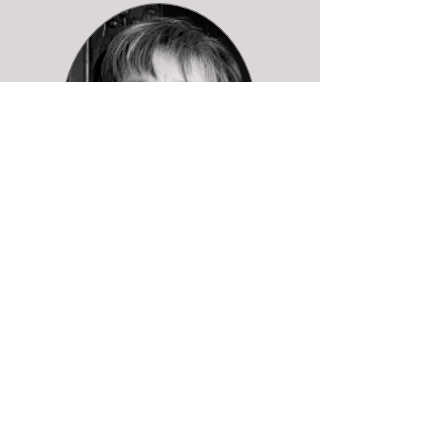
Lucia Herbst
italienisch - deutsch
​​Nota legali
TRAIN-slators, Alberto Mariacci